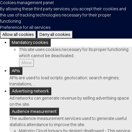
Cookies management panel
By allowing these third party services, you accept their cookies and
the use of tracking technologies necessary for their proper
functioning.
Preference for all services
Allow all cookies
Deny all cookies
Mandatory cookies
This site uses cookies necessary for its proper functioning
which cannot be deactivated.
Allow
APIs
APIs are used to load scripts: geolocation, search engines,
translations, ...
Advertising network
Ad networks can generate revenue by selling advertising space
on the site.
Audience measurement
The audience measurement services used to generate useful
statistics attendance to improve the site.
Matomo Cloud (privacy by design)
disallowed
-
This service