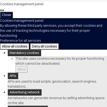
Cookies management panel
Close
Cookies management panel
By allowing these third party services, you accept their cookies and
the use of tracking technologies necessary for their proper
functioning.
Preference for all services
Allow all cookies
Deny all cookies
Mandatory cookies
This site uses cookies necessary for its proper functioning
which cannot be deactivated.
Allow
APIs
APIs are used to load scripts: geolocation, search engines,
translations, ...
Advertising network
Ad networks can generate revenue by selling advertising space
on the site.