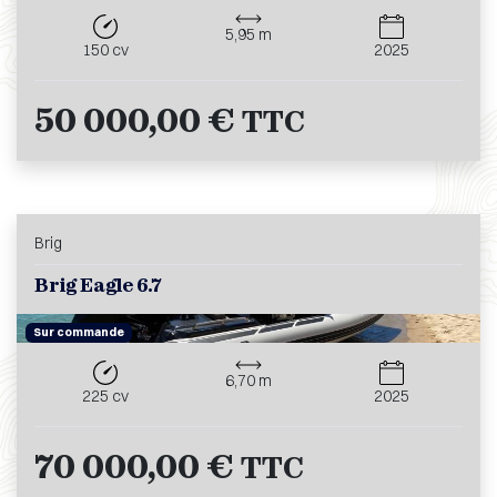
5,95 m
150 cv
2025
50 000,00 €
TTC
Brig
Brig Eagle 6.7
Sur commande
6,70 m
225 cv
2025
70 000,00 €
TTC