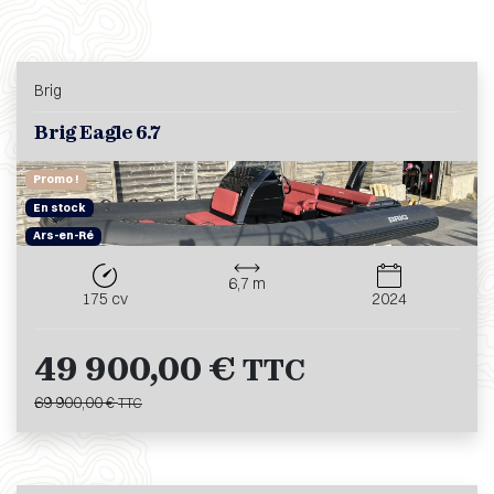
Brig
Brig Eagle 6.7
Promo !
En stock
Ars-en-Ré
6,7 m
175 cv
2024
49 900,00 €
TTC
69 900,00 €
TTC