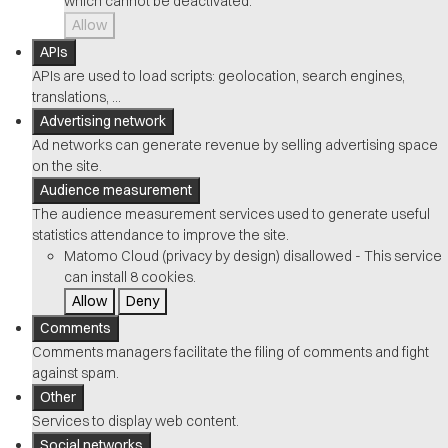
which cannot be deactivated.
Allow
APIs
APIs are used to load scripts: geolocation, search engines,
translations, ...
Advertising network
Ad networks can generate revenue by selling advertising space
on the site.
Audience measurement
The audience measurement services used to generate useful
statistics attendance to improve the site.
Matomo Cloud (privacy by design)
disallowed
-
This service
can install 8 cookies.
Allow
Deny
Comments
Comments managers facilitate the filing of comments and fight
against spam.
Other
Services to display web content.
Social networks