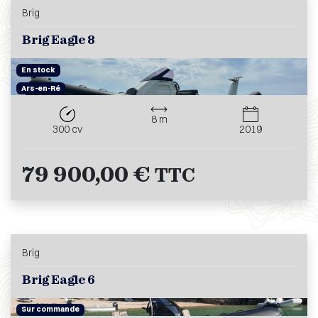
Brig
Brig Eagle 8
En stock
Ars-en-Ré
8 m
300 cv
2019
79 900,00 €
TTC
Brig
Brig Eagle 6
Sur commande