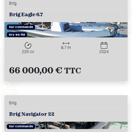
Brig
Brig Eagle 6.7
Sur commande
Ars-en-Ré
6,7 m
225 cv
2024
66 000,00 €
TTC
Brig
Brig Navigator 22
Sur commande