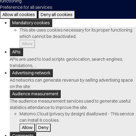
functioning.
Preference for all services
Allow all cookies
Deny all cookies
Mandatory cookies
This site uses cookies necessary for its proper functioning
which cannot be deactivated.
Allow
APIs
APIs are used to load scripts: geolocation, search engines,
translations, ...
Advertising network
Ad networks can generate revenue by selling advertising space
on the site.
Audience measurement
The audience measurement services used to generate useful
statistics attendance to improve the site.
Matomo Cloud (privacy by design)
disallowed
-
This service
can install 8 cookies.
Allow
Deny
Comments