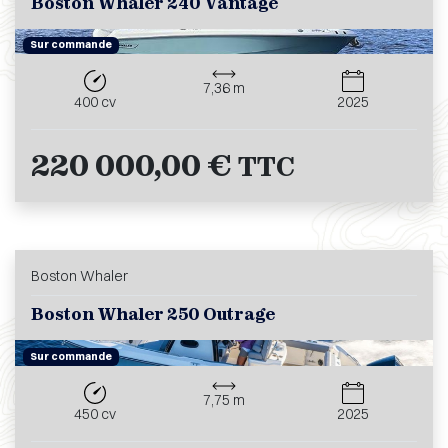
Boston Whaler 240 Vantage
Sur commande
7,36 m
400 cv
2025
220 000,00 €
TTC
Boston Whaler
Boston Whaler 250 Outrage
Sur commande
7,75 m
450 cv
2025