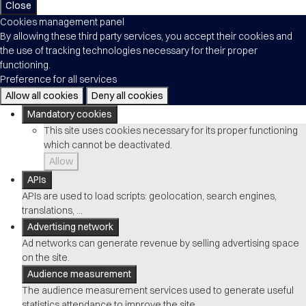
Close
Cookies management panel
By allowing these third party services, you accept their cookies and
the use of tracking technologies necessary for their proper
functioning.
Preference for all services
Allow all cookies
Deny all cookies
Mandatory cookies
This site uses cookies necessary for its proper functioning
which cannot be deactivated.
Allow
APIs
APIs are used to load scripts: geolocation, search engines,
translations, ...
Advertising network
Ad networks can generate revenue by selling advertising space
on the site.
Audience measurement
The audience measurement services used to generate useful
statistics attendance to improve the site.