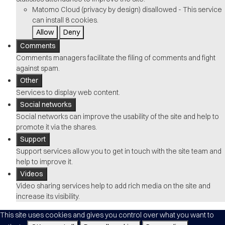
Matomo Cloud (privacy by design)
disallowed
-
This service
can install 8 cookies.
Allow
Deny
Comments
Comments managers facilitate the filing of comments and fight
against spam.
Other
Services to display web content.
Social networks
Social networks can improve the usability of the site and help to
promote it via the shares.
Support
Support services allow you to get in touch with the site team and
help to improve it.
Videos
Video sharing services help to add rich media on the site and
increase its visibility.
This site uses cookies and gives you control over what you want to