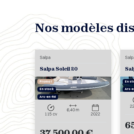
Nos modèles di
Salpa
Salp
Salpa Soleil 20
Sal
Promo !
En st
En stock
Ars-e
Ars-en-Ré
2
6,40 m
115 cv
2022
6
37 500,00 €