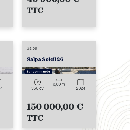
TTC
Salpa
Salpa Soleil 26
Sur commande
8,00 m
24
350 cv
2024
150 000,00 €
TTC