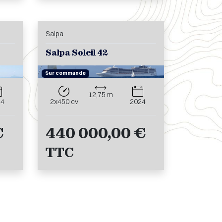
Salpa
Salpa Soleil 42
Sur commande
12,75 m
24
2x450 cv
2024
€
440 000,00 €
TTC