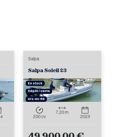
Salpa
Salpa Soleil 23
En stock
Dépôt / vente
Ars-en-Ré
7,20 m
24
200 cv
2023
49 900,00 €