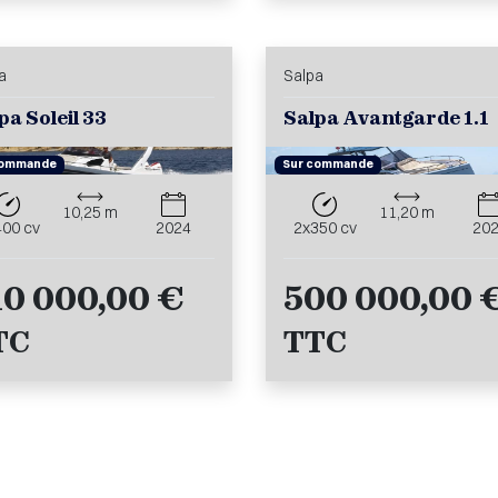
a
Salpa
pa Soleil 33
Salpa Avantgarde 1.1
commande
Sur commande
10,25 m
11,20 m
400 cv
2024
2x350 cv
20
10 000,00 €
500 000,00 
TC
TTC