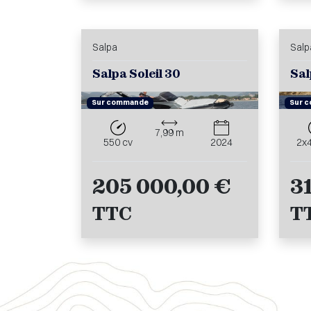
Salpa
Salp
Salpa Soleil 30
Sal
Sur commande
Sur 
7,99 m
550 cv
2024
2x
205 000,00 €
3
TTC
T