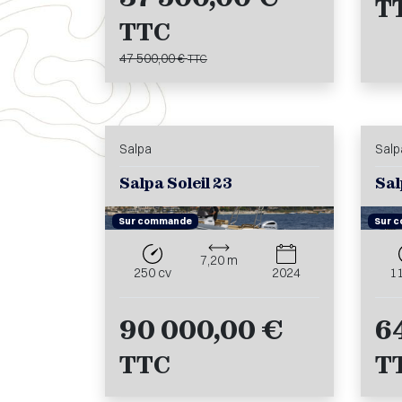
T
TTC
47 500,00 €
TTC
Salpa
Salp
Salpa Soleil 23
Sal
Sur commande
Sur 
7,20 m
250 cv
2024
1
90 000,00 €
6
TTC
T