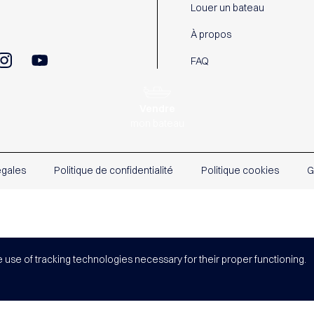
Louer un bateau
À propos
FAQ
Vendre
mon bateau
égales
Politique de confidentialité
Politique cookies
G
e use of tracking technologies necessary for their proper functioning.