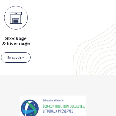
Stockage
& hivernage
En savoir +