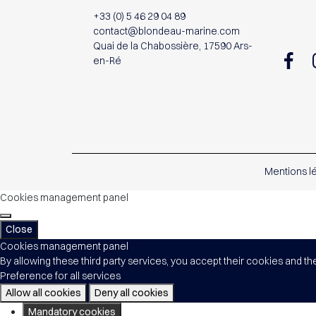
+33 (0) 5 46 29 04 89
contact@blondeau-marine.com
Quai de la Chabossière, 17590 Ars-
en-Ré
Mentions l
Cookies management panel
Close
Cookies management panel
By allowing these third party services, you accept their cookies and th
Preference for all services
Allow all cookies
Deny all cookies
Mandatory cookies