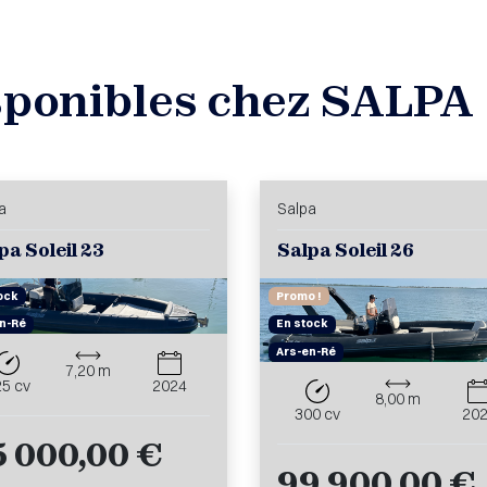
sponibles chez SALPA
a
Salpa
pa Soleil 23
Salpa Soleil 26
ock
Promo !
n-Ré
En stock
Ars-en-Ré
7,20 m
25 cv
2024
8,00 m
300 cv
20
5 000,00 €
99 900,00 €