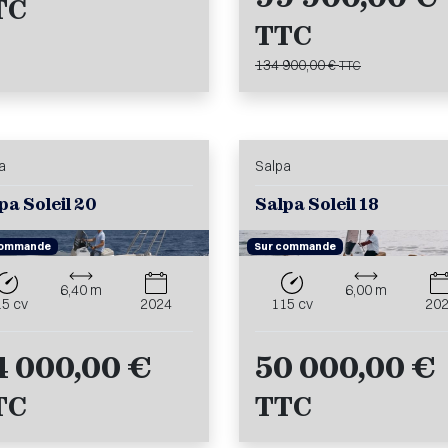
TC
TTC
134 900,00 €
TTC
a
Salpa
pa Soleil 20
Salpa Soleil 18
commande
Sur commande
6,40 m
6,00 m
15 cv
2024
115 cv
20
4 000,00 €
50 000,00 €
TC
TTC