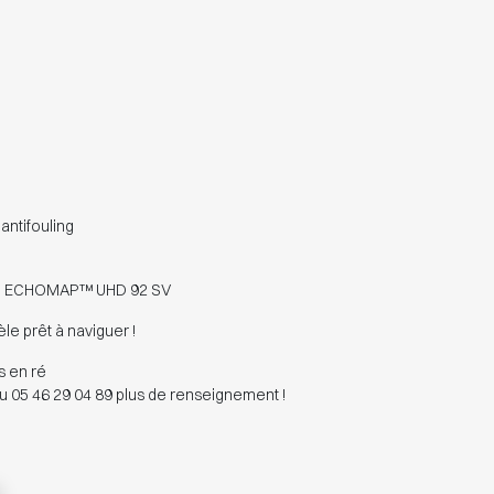
antifouling
IN ECHOMAP™ UHD 92 SV
e prêt à naviguer !
rs en ré
u 05 46 29 04 89 plus de renseignement !