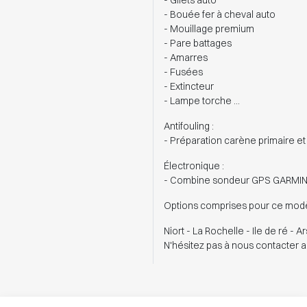
- Gilets auto
- Bouée fer à cheval auto
- Mouillage premium
- Pare battages
- Amarres
- Fusées
- Extincteur
- Lampe torche ...
Antifouling :
- Préparation carène primaire et 
Électronique :
- Combine sondeur GPS GARM
Options comprises pour ce modèl
Niort - La Rochelle - Ile de ré - A
N'hésitez pas à nous contacter a