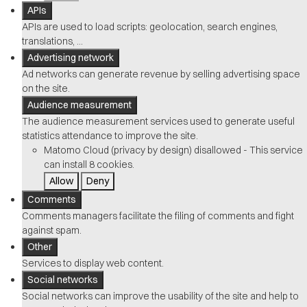
APIs
APIs are used to load scripts: geolocation, search engines,
translations, ...
Advertising network
Ad networks can generate revenue by selling advertising space
on the site.
Audience measurement
The audience measurement services used to generate useful
statistics attendance to improve the site.
Matomo Cloud (privacy by design)
disallowed
-
This service
can install 8 cookies.
Allow
Deny
Comments
Comments managers facilitate the filing of comments and fight
against spam.
Other
Services to display web content.
Social networks
Social networks can improve the usability of the site and help to