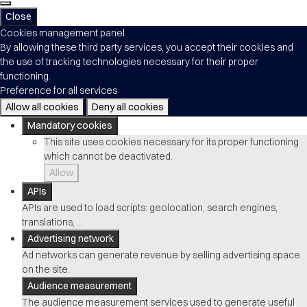
Close
Cookies management panel
By allowing these third party services, you accept their cookies and
the use of tracking technologies necessary for their proper
functioning.
Preference for all services
Allow all cookies
Deny all cookies
Mandatory cookies
This site uses cookies necessary for its proper functioning
which cannot be deactivated.
Allow
APIs
APIs are used to load scripts: geolocation, search engines,
translations, ...
Advertising network
Ad networks can generate revenue by selling advertising space
on the site.
Audience measurement
The audience measurement services used to generate useful