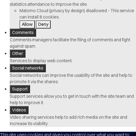
statistics attendance to improve the site.
Matomo Cloud (privacy by design)
disallowed
-
This service
can install 8 cookies.
Allow
Deny
Comments
Comments managers facilitate the filing of comments and fight
against spam.
Other
Services to display web content.
Social networks
Social networks can improve the usability of the site and help to
promote it via the shares.
Support
Support services allow you to get in touch with the site team and
help to improve it.
Videos
Video sharing services help to add rich media on the site and
increase its visibility.
This site uses cookies and gives you control over what you want to