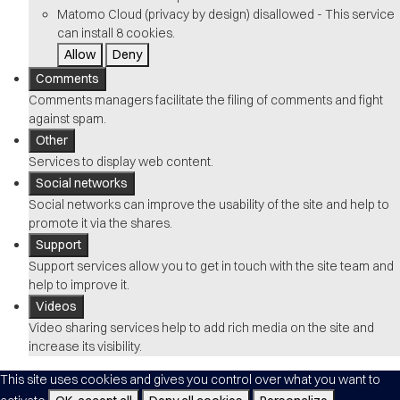
Matomo Cloud (privacy by design)
disallowed
-
This service
can install 8 cookies.
Allow
Deny
Comments
Comments managers facilitate the filing of comments and fight
against spam.
Other
Services to display web content.
Social networks
Social networks can improve the usability of the site and help to
promote it via the shares.
Support
Support services allow you to get in touch with the site team and
help to improve it.
Videos
Video sharing services help to add rich media on the site and
increase its visibility.
This site uses cookies and gives you control over what you want to