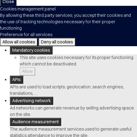
Close
Cookies management panel
By allowing these third party services, you accept their cookies and
the use of tracking technologies necessary for their proper
functioning.
Preference for all services
Allow all cookies
Deny all cookies
Mandatory cookies
This site uses cookies necessary for its proper functioning
which cannot be deactivated.
Allow
APIs
APIs are used to load scripts: geolocation, search engines,
translations, ...
Advertising network
Ad networks can generate revenue by selling advertising space
on the site.
Audience measurement
The audience measurement services used to generate useful
statistics attendance to improve the site.