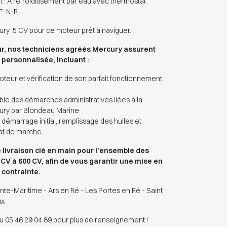
 : À refroidissement par eau avec thermostat
 F-N-R
ury 5 CV pour ce moteur prêt à naviguer.
ur, nos techniciens agréés Mercury assurent
personnalisée, incluant :
oteur et vérification de son parfait fonctionnement
le des démarches administratives liées à la
ury par Blondeau Marine
 démarrage initial, remplissage des huiles et
tat de marche
ne livraison clé en main pour l’ensemble des
 CV à 600 CV, afin de vous garantir une mise en
 contrainte.
nte-Maritime - Ars en Ré - Les Portes en Ré - Saint
ux
u 05 46 29 04 89 pour plus de renseignement !