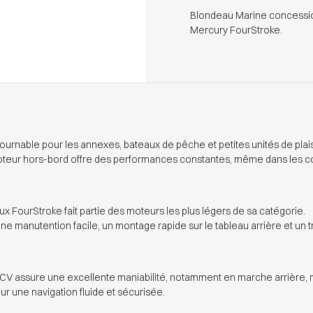
Blondeau Marine concessio
Mercury FourStroke.
urnable pour les annexes, bateaux de pêche et petites unités de plaisan
 moteur hors-bord offre des performances constantes, même dans les co
x FourStroke fait partie des moteurs les plus légers de sa catégorie.
manutention facile, un montage rapide sur le tableau arrière et un tr
 CV assure une excellente maniabilité, notamment en marche arrière,
ur une navigation fluide et sécurisée.