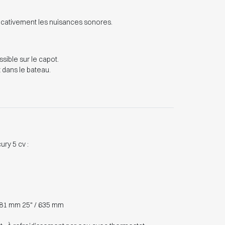
ficativement les nuisances sonores.
sible sur le capot.
 dans le bateau.
ry 5 cv :
 381 mm 25" / 635 mm