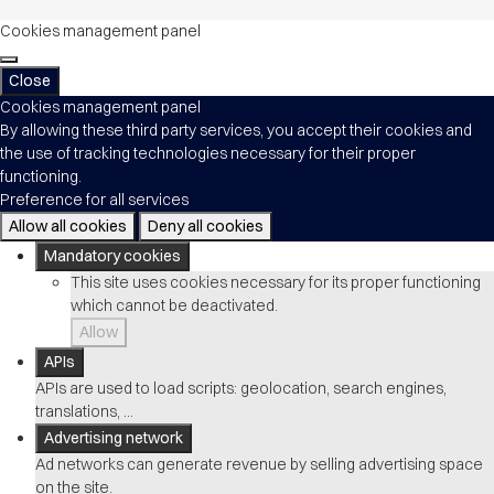
Cookies management panel
Close
Cookies management panel
By allowing these third party services, you accept their cookies and
the use of tracking technologies necessary for their proper
functioning.
Preference for all services
Allow all cookies
Deny all cookies
Mandatory cookies
This site uses cookies necessary for its proper functioning
which cannot be deactivated.
Allow
APIs
APIs are used to load scripts: geolocation, search engines,
translations, ...
Advertising network
Ad networks can generate revenue by selling advertising space
on the site.