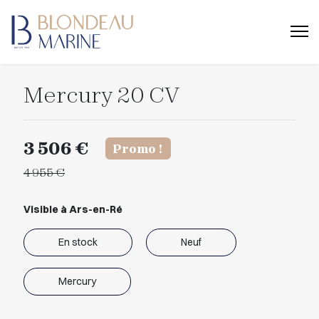
Mercury 20 CV
3 506 €
Promo !
4 955 €
Visible à Ars-en-Ré
En stock
Neuf
Mercury