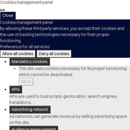
Cookies management panel
Close
Cookies management panel
By allowing these third party services, you accept their cookies and
the use of tracking technologies necessary for their proper
functioning.
Preference for all services
Allow all cookies
Deny all cookies
Mandatory cookies
This site uses cookies necessary for its proper functioning
which cannot be deactivated.
Allow
APIs
APIs are used to load scripts: geolocation, search engines,
translations, ...
Advertising network
Ad networks can generate revenue by selling advertising space
on the site.
Audience measurement