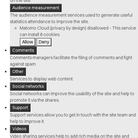
on the site.
Audience measurement
The audience measurement services used to generate useful
statistics attendance to improve the site.
Matomo Cloud (privacy by design)
disallowed
-
This service
can install 8 cookies.
Allow
Deny
Comments
Comments managers facilitate the filing of comments and fight
against spam.
Other
Services to display web content.
Social networks
Social networks can improve the usability of the site and help to
promote it via the shares.
Support
Support services allow you to get in touch with the site team and
help to improve it.
Videos
Video sharing services help to add rich media on the site and