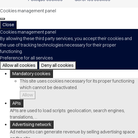
Cookies management panel
Close
Cookies management panel
By allowing these third party services, you accept their cookies and
the use of tracking technologies necessary for their proper
functioning.
Preference for all services
Allow all cookies
Deny all cookies
Mandatory cookies
This site uses cookies necessary for its proper functioning
which cannot be deactivated.
Allow
APIs
APIs are used to load scripts: geolocation, search engines,
translations, ...
Advertising network
Ad networks can generate revenue by selling advertising space