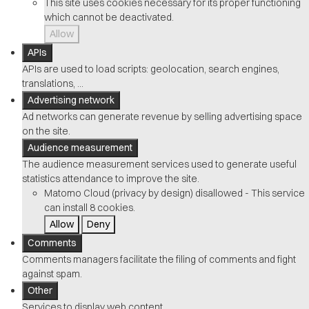
This site uses cookies necessary for its proper functioning
which cannot be deactivated.
Allow
APIs
APIs are used to load scripts: geolocation, search engines,
translations, ...
Advertising network
Ad networks can generate revenue by selling advertising space
on the site.
Audience measurement
The audience measurement services used to generate useful
statistics attendance to improve the site.
Matomo Cloud (privacy by design)
disallowed
-
This service
can install 8 cookies.
Allow
Deny
Comments
Comments managers facilitate the filing of comments and fight
against spam.
Other
Services to display web content.