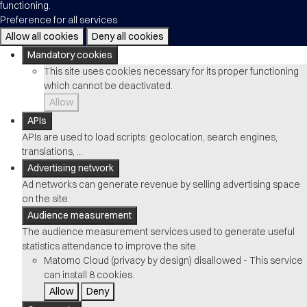
functioning.
Preference for all services
Allow all cookies
Deny all cookies
Mandatory cookies
This site uses cookies necessary for its proper functioning
which cannot be deactivated.
Allow
APIs
APIs are used to load scripts: geolocation, search engines,
translations, ...
Advertising network
Ad networks can generate revenue by selling advertising space
on the site.
Audience measurement
The audience measurement services used to generate useful
statistics attendance to improve the site.
Matomo Cloud (privacy by design)
disallowed
-
This service
can install 8 cookies.
Allow
Deny