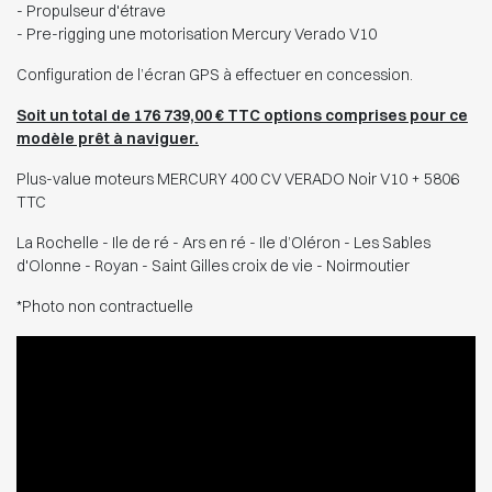
- Propulseur d'étrave
- Pre-rigging une motorisation Mercury Verado V10
Configuration de l’écran GPS à effectuer en concession.
Soit un total de 176 739,00 € TTC options comprises pour ce
modèle prêt à naviguer.
Plus-value moteurs MERCURY 400 CV VERADO Noir V10 + 5806
TTC
La Rochelle - Ile de ré - Ars en ré - Ile d’Oléron - Les Sables
d'Olonne - Royan - Saint Gilles croix de vie - Noirmoutier
*Photo non contractuelle