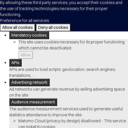
By allowing these third party services, you accept their cookies and
the use of tracking technologies necessary for their proper
functioning.
Preference for all services
Allow all cookies
Deny all cookies
Mandatory cookies
This site uses cookies necessary for its proper functioning
which cannot be deactivated.
Allow
APIs
APIs are used to load scripts: geolocation, search engines,
translations, ...
Advertising network
Ad networks can generate revenue by selling advertising space
on the site.
Audience measurement
The audience measurement services used to generate useful
statistics attendance to improve the site.
Matomo Cloud (privacy by design)
disallowed
-
This service
can install 8 cookies.