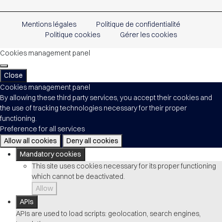
Mentions légales
Politique de confidentialité
Politique cookies
Gérer les cookies
Cookies management panel
Close
Cookies management panel
By allowing these third party services, you accept their cookies and
the use of tracking technologies necessary for their proper
functioning.
Preference for all services
Allow all cookies
Deny all cookies
Mandatory cookies
This site uses cookies necessary for its proper functioning
which cannot be deactivated.
Allow
APIs
APIs are used to load scripts: geolocation, search engines,