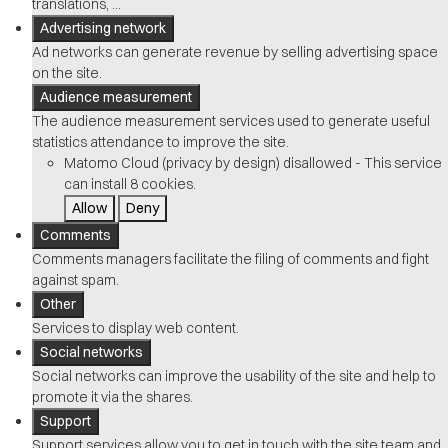
translations, ...
Advertising network
Ad networks can generate revenue by selling advertising space
on the site.
Audience measurement
The audience measurement services used to generate useful
statistics attendance to improve the site.
Matomo Cloud (privacy by design)
disallowed
-
This service
can install 8 cookies.
Allow
Deny
Comments
Comments managers facilitate the filing of comments and fight
against spam.
Other
Services to display web content.
Social networks
Social networks can improve the usability of the site and help to
promote it via the shares.
Support
Support services allow you to get in touch with the site team and