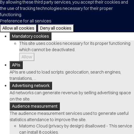
By allowing these third party services, you accept their cookies and
the use of tracking technologies necessary for their proper
functioning.
Preference for all services
Allow all cookies
Deny all cookies
Mandatory cookies
This site uses cookies necessary for its proper functioning
which cannot be deactivated.
Allow
APIs
APIs are used to load scripts: geolocation, search engines,
translations, ...
Advertising network
Ad networks can generate revenue by selling advertising space
on the site.
Audience measurement
The audience measurement services used to generate useful
statistics attendance to improve the site.
Matomo Cloud (privacy by design)
disallowed
-
This service
can install 8 cookies.