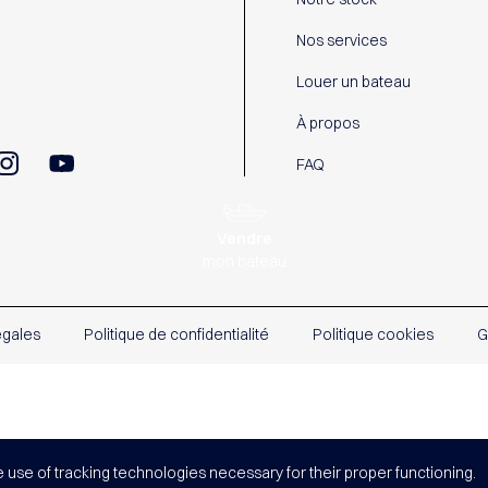
Nos services
Louer un bateau
À propos
FAQ
Vendre
mon bateau
égales
Politique de confidentialité
Politique cookies
G
e use of tracking technologies necessary for their proper functioning.