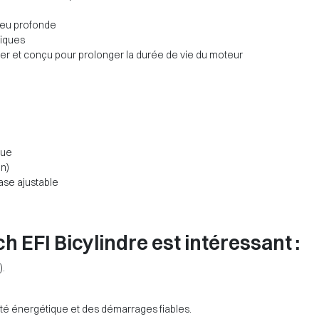
 peu profonde
tiques
iser et conçu pour prolonger la durée de vie du moteur
que
n)
ase ajustable
 EFI Bicylindre est intéressant :
).
ité énergétique et des démarrages fiables.