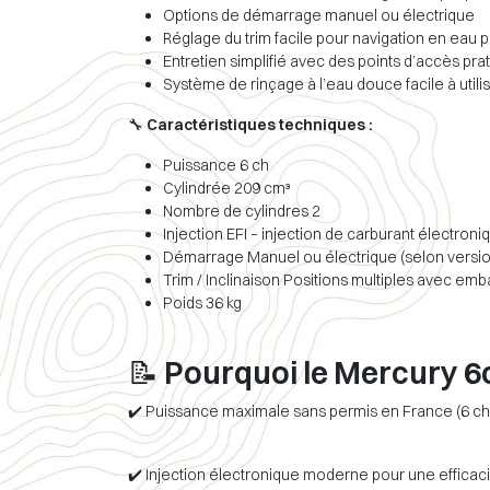
Options de démarrage manuel ou électrique
Réglage du trim facile pour navigation en eau
Entretien simplifié avec des points d’accès pra
Système de rinçage à l’eau douce facile à util
🔧
Caractéristiques techniques :
Puissance 6 ch
Cylindrée 209 cm³
Nombre de cylindres 2
Injection EFI – injection de carburant électroni
Démarrage Manuel ou électrique (selon versio
Trim / Inclinaison Positions multiples avec emb
Poids 36 kg
📝
Pourquoi le Mercury 6ch
✔️ Puissance maximale sans permis en France (6 ch
✔️ Injection électronique moderne pour une efficac