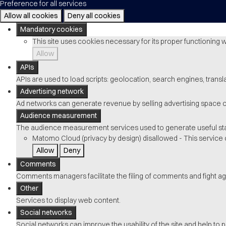
Preference for all services
Allow all cookies
Deny all cookies
Mandatory cookies
This site uses cookies necessary for its proper functioning 
Allow
APIs
APIs are used to load scripts: geolocation, search engines, translat
Advertising network
Ad networks can generate revenue by selling advertising space on
Audience measurement
The audience measurement services used to generate useful stati
Matomo Cloud (privacy by design)
disallowed
-
This service 
Allow
Deny
Comments
Comments managers facilitate the filing of comments and fight ag
Other
Services to display web content.
Social networks
Social networks can improve the usability of the site and help to p