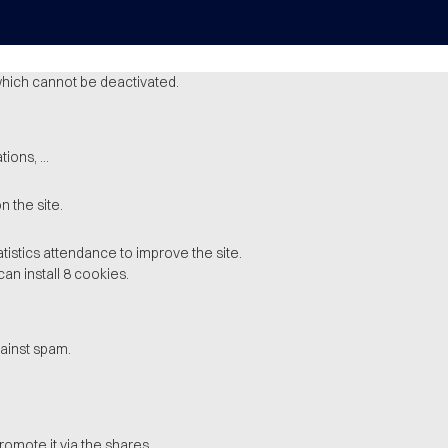
which cannot be deactivated.
ions, ...
 the site.
stics attendance to improve the site.
can install 8 cookies.
ainst spam.
romote it via the shares.