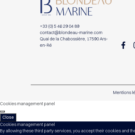
+33 (0) 5 46 29 04 89
contact@blondeau-marine.com
Quai de la Chabossière, 17590 Ars-
en-Ré
Mentions l
Cookies management panel
Close
Cookies management panel
By allowing these third party services, you accept their cookies and th