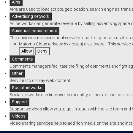
APIs
APIs are used to load scripts: geolocation, search engines, translat
Advertising network
Ad networks can generate revenue by selling advertising space on
Audience measurement
The audience measurement services used to generate useful stati
Matomo Cloud (privacy by design)
disallowed
-
This service 
Allow
Deny
Comments
Comments managers facilitate the filing of comments and fight ag
Other
Services to display web content.
Social networks
Social networks can improve the usability of the site and help to p
Support
Support services allow you to get in touch with the site team and h
Videos
Video sharing services help to add rich media on the site and increas