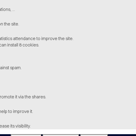
ions, ...
 the site.
stics attendance to improve the site.
can install 8 cookies.
ainst spam.
romote it via the shares.
elp to improve it.
e its visibility.