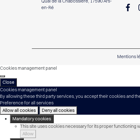
Quai de la Chabossière, 17590 Ars-
en-Ré
Mentions l
Cookies management panel
Close
Cookies management panel
By allowing these third party services, you accept their cookies and th
Preference for all services
Allow all cookies
Deny all cookies
Mandatory cookies
This site uses cookies necessary for its proper functioning 
Allow