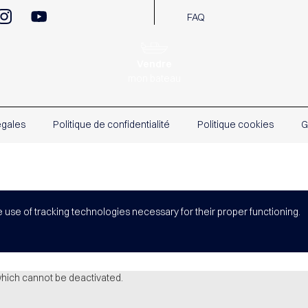
FAQ
Vendre
mon bateau
égales
Politique de confidentialité
Politique cookies
G
e use of tracking technologies necessary for their proper functioning.
which cannot be deactivated.