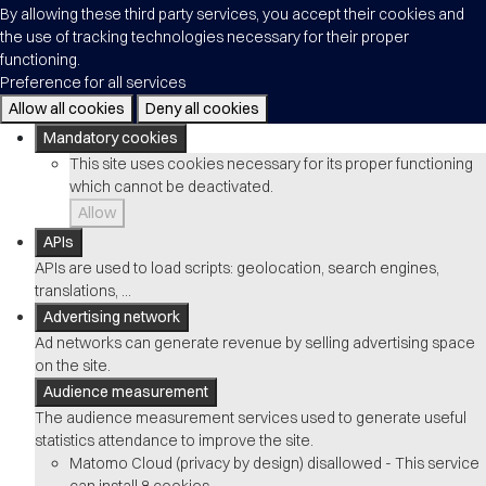
By allowing these third party services, you accept their cookies and
the use of tracking technologies necessary for their proper
functioning.
Preference for all services
Allow all cookies
Deny all cookies
Mandatory cookies
This site uses cookies necessary for its proper functioning
which cannot be deactivated.
Allow
APIs
APIs are used to load scripts: geolocation, search engines,
translations, ...
Advertising network
Ad networks can generate revenue by selling advertising space
on the site.
Audience measurement
The audience measurement services used to generate useful
statistics attendance to improve the site.
Matomo Cloud (privacy by design)
disallowed
-
This service
can install 8 cookies.