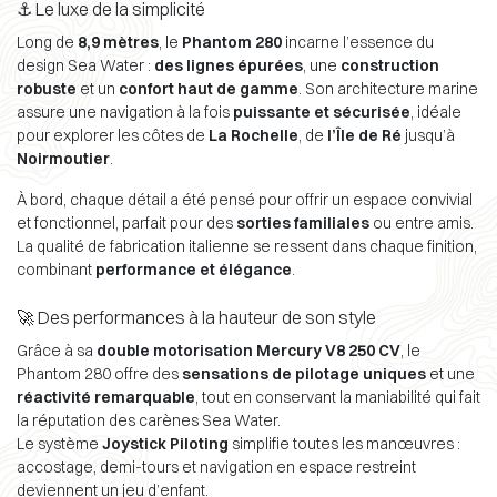
⚓ Le luxe de la simplicité
Long de
8,9 mètres
, le
Phantom 280
incarne l’essence du
design Sea Water :
des lignes épurées
, une
construction
robuste
et un
confort haut de gamme
. Son architecture marine
assure une navigation à la fois
puissante et sécurisée
, idéale
pour explorer les côtes de
La Rochelle
, de
l’Île de Ré
jusqu’à
Noirmoutier
.
À bord, chaque détail a été pensé pour offrir un espace convivial
et fonctionnel, parfait pour des
sorties familiales
ou entre amis.
La qualité de fabrication italienne se ressent dans chaque finition,
combinant
performance et élégance
.
🚀 Des performances à la hauteur de son style
Grâce à sa
double motorisation Mercury V8 250 CV
, le
Phantom 280 offre des
sensations de pilotage uniques
et une
réactivité remarquable
, tout en conservant la maniabilité qui fait
la réputation des carènes Sea Water.
Le système
Joystick Piloting
simplifie toutes les manœuvres :
accostage, demi-tours et navigation en espace restreint
deviennent un jeu d’enfant.