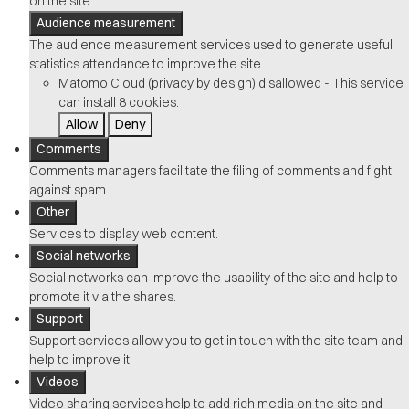
on the site.
Audience measurement
The audience measurement services used to generate useful
statistics attendance to improve the site.
Matomo Cloud (privacy by design)
disallowed
-
This service
can install 8 cookies.
Allow
Deny
Comments
Comments managers facilitate the filing of comments and fight
against spam.
Other
Services to display web content.
Social networks
Social networks can improve the usability of the site and help to
promote it via the shares.
Support
Support services allow you to get in touch with the site team and
help to improve it.
Videos
Video sharing services help to add rich media on the site and