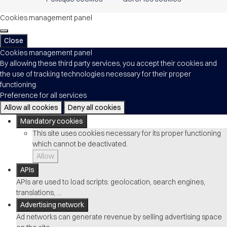
Cookies management panel
Close
Cookies management panel
By allowing these third party services, you accept their cookies and
the use of tracking technologies necessary for their proper
functioning.
Preference for all services
Allow all cookies
Deny all cookies
Mandatory cookies
This site uses cookies necessary for its proper functioning
which cannot be deactivated.
Allow
APIs
APIs are used to load scripts: geolocation, search engines,
translations, ...
Advertising network
Ad networks can generate revenue by selling advertising space