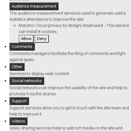
Audience measurement
The audience measurement services used to generate useful
statistics attendance to improve the site.
Matomo Cloud (privacy by design)
disallowed
-
This service
can install 8 cookies.
Allow
Deny
Comments
Comments managers facilitate the filing of comments and fight
against spam.
Other
Services to display web content.
Social networks
Social networks can improve the usability of the site and help to
promote it via the shares.
Support
Support services allow you to get in touch with the site team and
help to improve it.
Videos
Video sharing services help to add rich media on the site and