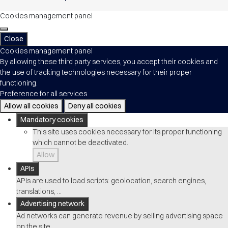
Cookies management panel
Close
Cookies management panel
By allowing these third party services, you accept their cookies and
the use of tracking technologies necessary for their proper
functioning.
Preference for all services
Allow all cookies
Deny all cookies
Mandatory cookies
This site uses cookies necessary for its proper functioning
which cannot be deactivated.
Allow
APIs
APIs are used to load scripts: geolocation, search engines,
translations, ...
Advertising network
Ad networks can generate revenue by selling advertising space
on the site.