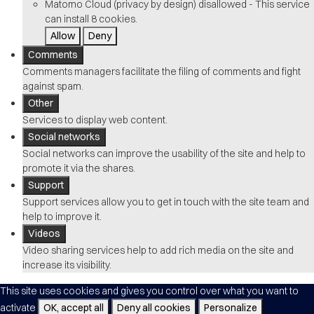
Matomo Cloud (privacy by design)
disallowed
-
This service
can install 8 cookies.
Allow
Deny
Comments
Comments managers facilitate the filing of comments and fight
against spam.
Other
Services to display web content.
Social networks
Social networks can improve the usability of the site and help to
promote it via the shares.
Support
Support services allow you to get in touch with the site team and
help to improve it.
Videos
Video sharing services help to add rich media on the site and
increase its visibility.
This site uses cookies and gives you control over what you want to
activate
OK, accept all
Deny all cookies
Personalize